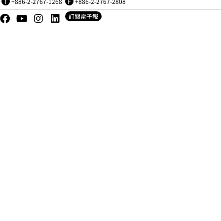
T
+886-2-2767-1268
F
+886-2-2767-2808
訂閱電子報
Copyright © 財團法人台北書展基金會 版權所有