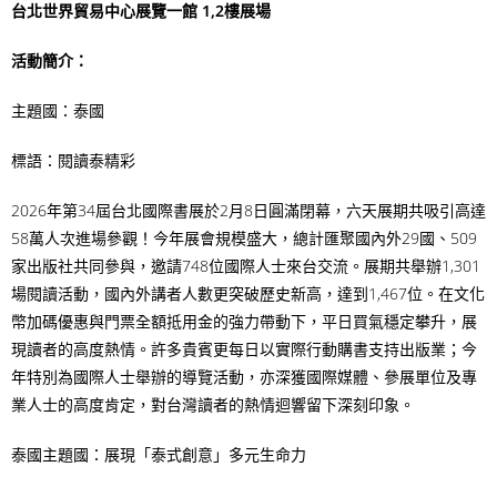
台北世界貿易中心展覽一館 1,2樓展場
活動簡介：
主題國：
泰國
標語：閱讀
泰精彩
2026年第34屆台北國際書展於2月8日圓滿閉幕，六天展期共吸引高達
58萬人次進場參觀！今年展會規模盛大，總計匯聚國內外29國、509
家出版社共同參與，邀請748位國際人士來台交流。展期共舉辦1,301
場閱讀活動，國內外講者人數更突破歷史新高，達到1,467位。在文化
幣加碼優惠與門票全額抵用金的強力帶動下，平日買氣穩定攀升，展
現讀者的高度熱情。許多貴賓更每日以實際行動購書支持出版業；今
年特別為國際人士舉辦的導覽活動，亦深獲國際媒體、參展單位及專
業人士的高度肯定，對台灣讀者的熱情迴響留下深刻印象。
泰國主題國：展現「泰式創意」多元生命力