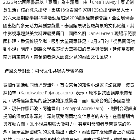
2026台北國際書展以「泰國」為主題國，由「CreaTHAIvity｜泰式創
意生活」核心概念出發，集結18位泰國作家與125位出版專業人士，
於六天展期間舉辦45場活動及超過200場版權商務會議，全面展現泰
國出版的多元活力與創意能量。泰國館展現包羅萬象的文化底蘊，其
中影視專題與美食料理最受矚目。國際名廚 Daniel Green 現場示範泰
國料理，香氣繚繞全場，吸引大量觀眾駐足。2月5日的「從民間傳說
到小說」講座，則將文學視野從大眾熟知的曼谷與清邁，延伸至泰國
南方與東南方，帶領讀者深入認識少見的泰國文化風貌。
跨國文學對談：引發文化共鳴與學習熱潮
泰國作家活動同樣迴響熱烈，首次來台的知名小說家卡諾瓦麗．波賈
納帕空（Kanokwalee Pojanapakorn）表示，原本對跨國講座未帶預
期，現場座無虛席的盛況讓她深感驚喜。而四度來台的前泰國副總
理、現任作家邦波．阿迪雷山（Pongpol Adireksarn），則對台灣讀者
提問的深度印象深刻，深刻感受到兩地文化思考的火花。在書籍銷售
與互動方面，BL小說展現強大吸引力，甚至引發讀者學習泰語的熱
潮，顯示主題國成功的文化輸出。此外，泰國館在版權媒合上亦成績
斐然，2月4日的國際商務媒合茶會單日即達成80場協議，整體展現泰