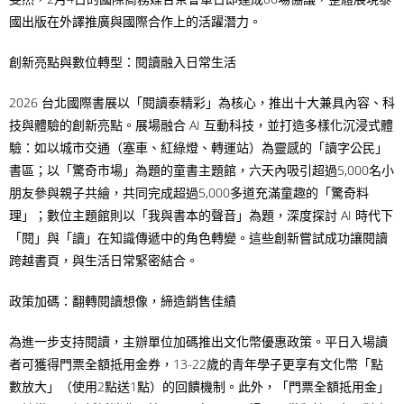
國出版在外譯推廣與國際合作上的活躍潛力。
創新亮點與數位轉型：閱讀融入日常生活
2026 台北國際書展以「閱讀泰精彩」為核心，推出十大兼具內容、科
技與體驗的創新亮點。展場融合 AI 互動科技，並打造多樣化沉浸式體
驗：如以城市交通（塞車、紅綠燈、轉運站）為靈感的「讀字公民」
書區；以「驚奇市場」為題的童書主題館，六天內吸引超過5,000名小
朋友參與親子共繪，共同完成超過5,000多道充滿童趣的「驚奇料
理」；數位主題館則以「我與書本的聲音」為題，深度探討 AI 時代下
「閱」與「讀」在知識傳遞中的角色轉變。這些創新嘗試成功讓閱讀
跨越書頁，與生活日常緊密結合。
政策加碼：翻轉閱讀想像，締造銷售佳績
為進一步支持閱讀，主辦單位加碼推出文化幣優惠政策。平日入場讀
者可獲得門票全額抵用金券，13-22歲的青年學子更享有文化幣「點
數放大」（使用2點送1點）的回饋機制。此外，「門票全額抵用金」