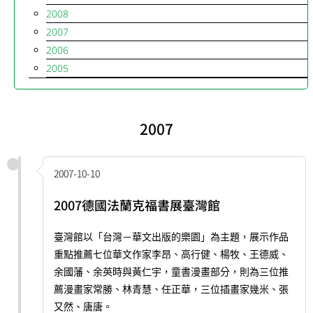
2008
2007
2006
2005
2007
2007-10-10
2007德國法蘭克福書展臺灣館
臺灣館以「台灣－華文出版的樂園」為主題，展示作品
重點推薦七位華文作家李昂、高行健、楊牧、王德威、
余國藩、余英時與黃仁宇，童書漫畫部分，則為三位推
薦漫畫家常勝、林青慧、任正華，三位插畫家幾米、張
又然、唐唐。