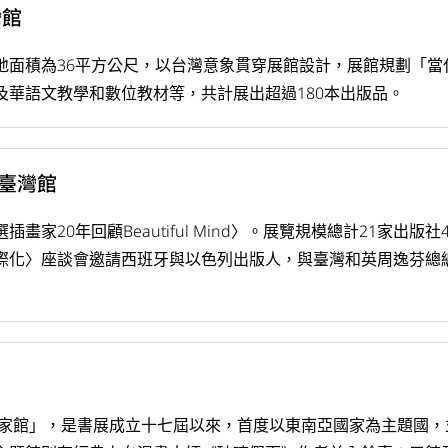
灣館
地面積為36平方公尺，以台灣意象貫穿展館設計，展館規劃「當
及華語文教學和數位教材等，共計展出超過180本出版品。
展臺灣館
家20年回顧Beautiful Mind〉。展覽規模總計21家出版
際化〉座談會邀請西班牙與以色列出版人，與臺灣和英周逸芬總
國國家館」，是書展成立十七屆以來，首度以東南亞國家為主題國