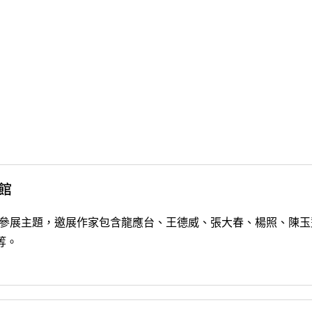
館
AIWAN」為參展主題，邀展作家包含龍應台、王德威、張大春、楊照
等。